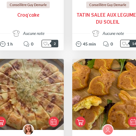
Conseillère Guy Demarle
Conseillère Guy Demarle
Croq'cake
TATIN SALEE AUX LEGUM
DU SOLEIL
Aucune note
Aucune note
1
h
0
45
min
0
2
1