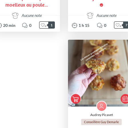
moelleux au poule...
Aucune note
Aucune note
20
min
0
1
h
15
0
1
7
Audrey Picavet
Conseillère Guy Demarle