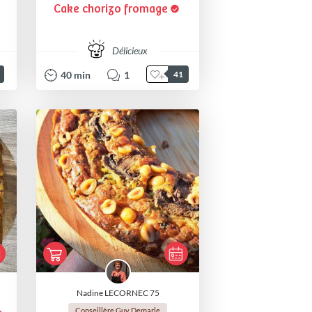
Cake chorizo fromage
Délicieux
40
min
1
41
Nadine LECORNEC 75
Conseillère Guy Demarle