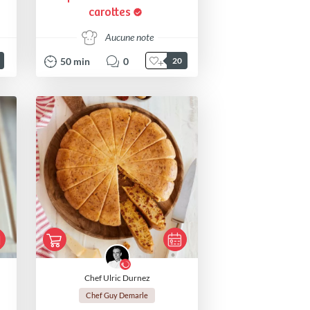
carottes
Aucune note
50
min
0
20
Chef Ulric Durnez
Chef Guy Demarle