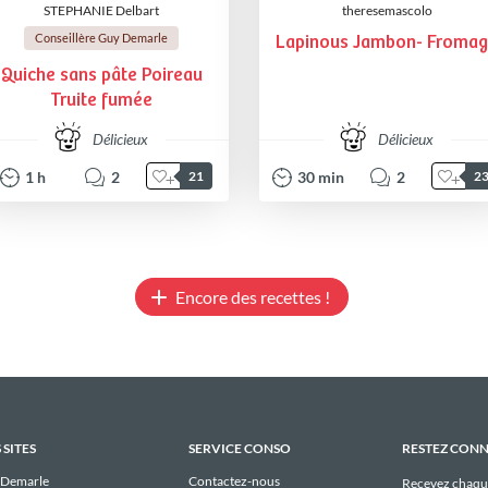
STEPHANIE Delbart
theresemascolo
Conseillère Guy Demarle
Lapinous Jambon- Froma
Quiche sans pâte Poireau
Truite fumée
Délicieux
Délicieux
1
h
2
30
min
2
21
2
Encore des recettes !
 SITES
SERVICE CONSO
RESTEZ CON
 Demarle
Contactez-nous
Recevez chaqu