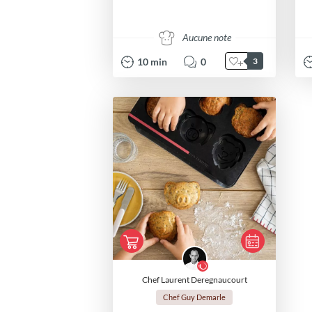
Aucune note
10
min
0
3
Chef Laurent Deregnaucourt
Chef Guy Demarle