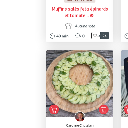
Muffins salés feta épinards
et tomate...
Aucune note
40
min
0
26
Caroline Chatelain