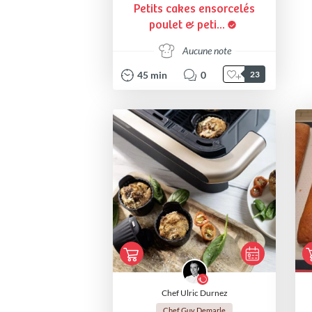
Petits cakes ensorcelés
poulet & peti...
Aucune note
45
min
0
23
Chef Ulric Durnez
Chef Guy Demarle