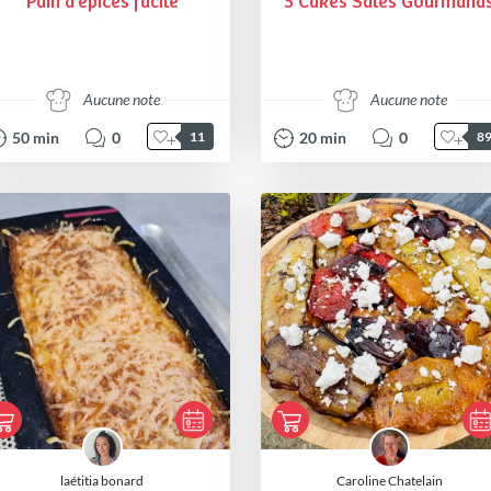
Pain d'épices facile
5 Cakes Salés Gourmand
Aucune note
Aucune note
50
min
0
20
min
0
11
8
laétitia bonard
Caroline Chatelain