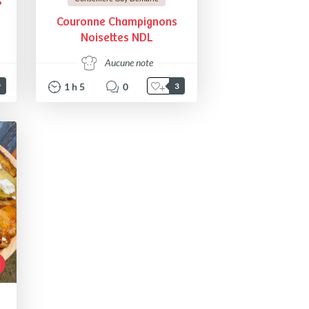
s
Couronne Champignons
Noisettes NDL
Aucune note
1
h
5
0
9
3