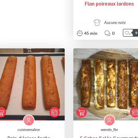
Flan poireaux lardons
Aucune note
45
min
0
9
cuisinemaline
wendo_fbr