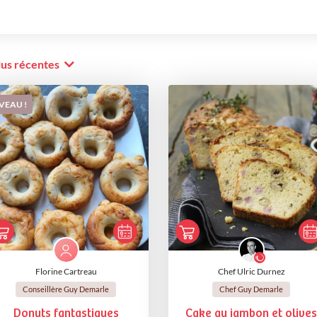
lus récentes
VEAU !
Florine Cartreau
Chef Ulric Durnez
Conseillère Guy Demarle
Chef Guy Demarle
Donuts fantastiques
Cake au jambon et olives