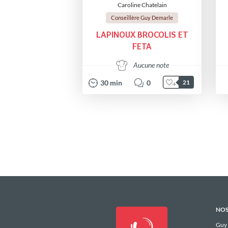
Caroline Chatelain
Conseillère Guy Demarle
LAPINOUX BROCOLIS ET
FETA
Aucune note
30
min
0
21
NOS
Guy