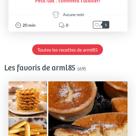
Petit-lait : comment l'utiliser?
Aucune note
20
min
0
1
Toutes les recettes de arml85
Les favoris de arml85
(69)