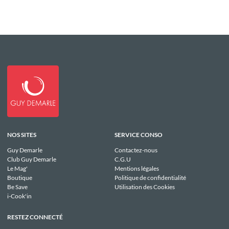
NOS SITES
SERVICE CONSO
Guy Demarle
Contactez-nous
Club Guy Demarle
C.G.U
Le Mag'
Mentions légales
Boutique
Politique de confidentialité
Be Save
Utilisation des Cookies
i-Cook'in
RESTEZ CONNECTÉ