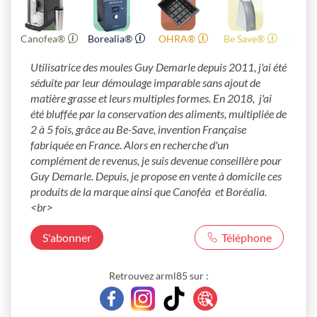
Canofea®
Borealia®
OHRA®
Be Save®
i-Cook
Utilisatrice des moules Guy Demarle depuis 2011, j'ai été 
séduite par leur démoulage imparable sans ajout de 
matière grasse et leurs multiples formes. En 2018,  j'ai 
été bluffée par la conservation des aliments, multipliée de 
2 à 5 fois, grâce au Be-Save, invention Française 
fabriquée en France. Alors en recherche d'un 
complément de revenus, je suis devenue conseillère pour 
Guy Demarle. Depuis, je propose en vente à domicile ces 
produits de la marque ainsi que Canoféa  et Boréalia.
<br>
S'abonner
Téléphone
Retrouvez arml85 sur :