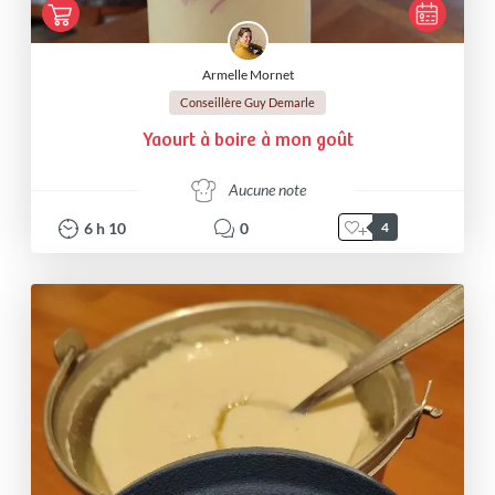
Armelle Mornet
Conseillère Guy Demarle
Yaourt à boire à mon goût
Aucune note
6
h
10
0
4