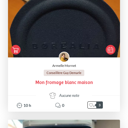
Armelle Mornet
Conseillère Guy Demarle
Mon fromage blanc maison
Aucune note
10
h
0
3