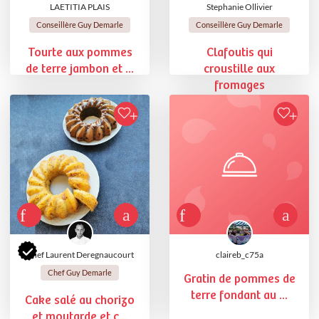
LAETITIA PLAIS
Stephanie Ollivier
Conseillère Guy Demarle
Conseillère Guy Demarle
Tourte aux pommes
Clafoutis qui
de terre jambon et ...
croustille aux
fromages
Chef Laurent Deregnaucourt
claireb_c75a
Chef Guy Demarle
Gratin de pommes de
terre fondant au ...
Cake salé au chorizo
et moutarde et c...