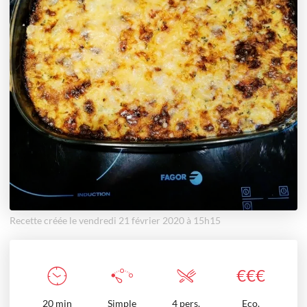
Recette créée le vendredi 21 février 2020 à 15h15
€
€
€
20
min
Simple
4 pers.
Eco.