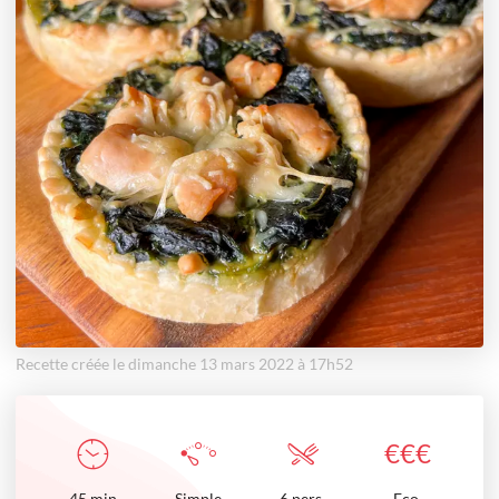
Recette créée le dimanche 13 mars 2022 à 17h52
€
€
€
45
min
Simple
6 pers.
Eco.