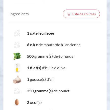
Ingredients
Liste de courses
1
pâte feuilletée
6 c.à.c
de moutarde à l'ancienne
500 gramme(s)
de épinards
1 filet(s)
d'huile d'olive
1
gousse(s) d'ail
250 gramme(s)
de poulet
2
oeuf(s)