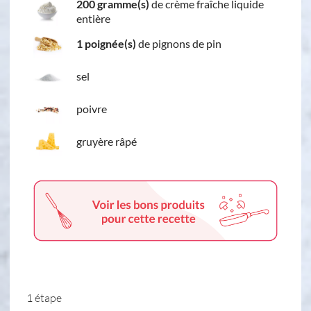
200 gramme(s)
de crème fraîche liquide
entière
1 poignée(s)
de pignons de pin
sel
poivre
gruyère râpé
1 étape