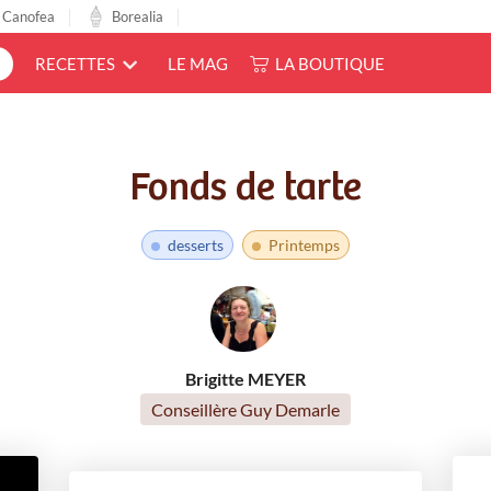
Canofea
Borealia
LE MAG
LA BOUTIQUE
RECETTES
Fonds de tarte
desserts
Printemps
Brigitte MEYER
Conseillère Guy Demarle