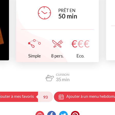
PRÊT EN
50
min
€
€
€
Simple
Eco.
8 pers.
CUISSON
35
min
jouter à mes favoris
Ajouter à un menu hebdom
93