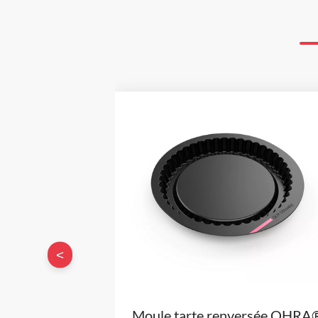
<
Moule tarte renversée OHRA