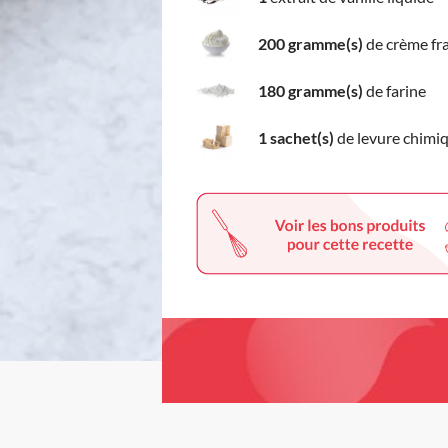
200 gramme(s)
de crème fr
180 gramme(s)
de farine
1 sachet(s)
de levure chimi