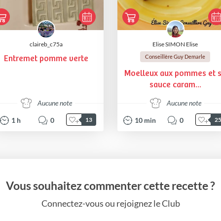
claireb_c75a
Elise SIMON Elise
Conseillère Guy Demarle
Entremet pomme verte
Moelleux aux pommes et 
sauce caram...
Aucune note
Aucune note
1
h
0
10
min
0
13
2
Vous souhaitez commenter cette recette ?
Connectez-vous ou rejoignez le Club