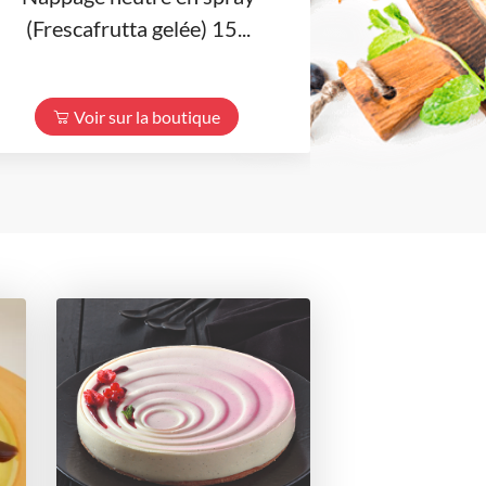
(Frescafrutta gelée) 15...
Voir sur la boutique
Voir