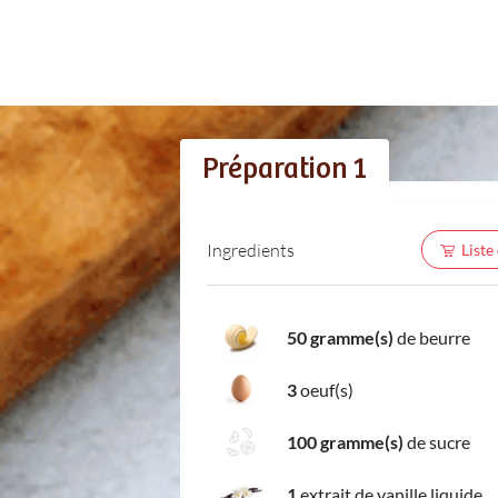
Préparation 1
Ingredients
Liste
50 gramme(s)
de beurre
3
oeuf(s)
100 gramme(s)
de sucre
1
extrait de vanille liquide