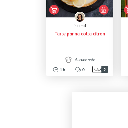
indomel
Tarte panna cotta citron
Aucune note
1
h
0
5