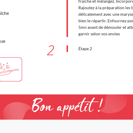
fraiche et mélangez. Incorpore
Rajoutez à la préparation les 
aîche
délicatement avec une maryse.
bien le répartir. Enfournez po
5mn avant de démouler et att
garnir selon vos envies
que
2
Étape 2
Bon appétit !