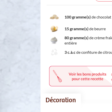
100 gramme(s)
de chocolat
15 gramme(s)
de beurre
80 gramme(s)
de crème fraî
entière
3 c.à.c
de confiture de citrou
Décoration