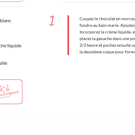
1
Coupez le chocolat en morceaux
 blanc
fondre au bain marie. Ajoutez
Incorporez la crème liquide, et
placez la ganache dans une poc
che liquide
2/3 heure et pochez ensuite u
la deuxième coque pour form
ille