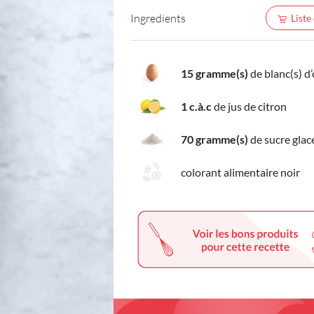
Ingredients
Liste
15 gramme(s)
de blanc(s) d
1 c.à.c
de jus de citron
70 gramme(s)
de sucre glac
colorant alimentaire noir