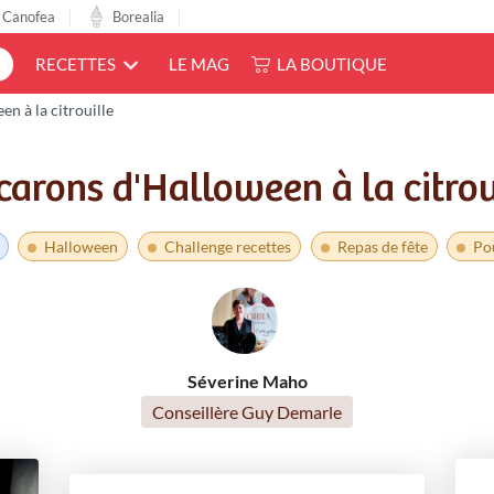
Canofea
Borealia
LE MAG
LA BOUTIQUE
RECETTES
n à la citrouille
arons d'Halloween à la citrou
Halloween
Challenge recettes
Repas de fête
Po
Séverine Maho
Conseillère Guy Demarle