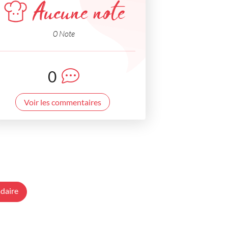
Aucune note
0 Note
0
Voir les commentaires
daire