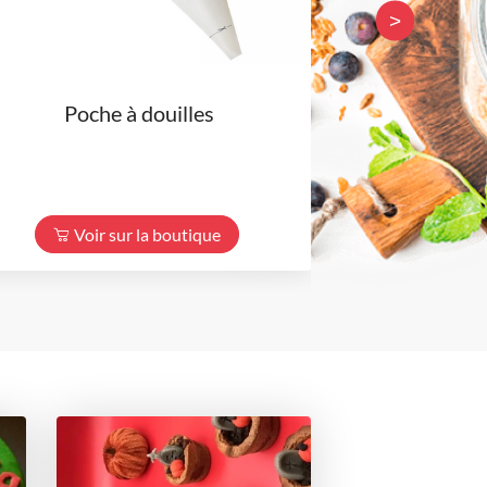
>
Poche à douilles
Support 
Voir sur la boutique
Voir