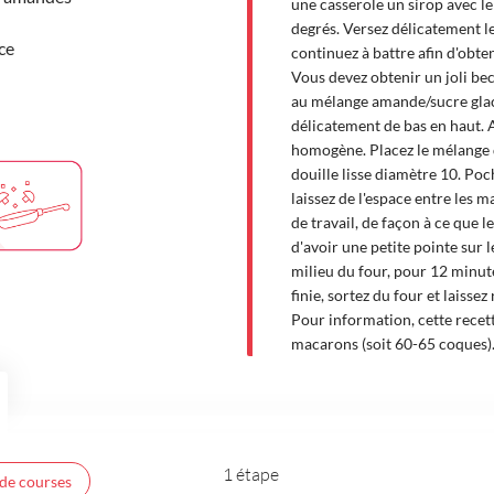
une casserole un sirop avec le
degrés. Versez délicatement le
ce
continuez à battre afin d'obten
Vous devez obtenir un joli bec
au mélange amande/sucre glac
délicatement de bas en haut. 
homogène. Placez le mélange d
douille lisse diamètre 10. Poch
laissez de l'espace entre les 
de travail, de façon à ce que l
d'avoir une petite pointe sur l
milieu du four, pour 12 minute
finie, sortez du four et laissez
Pour information, cette recet
macarons (soit 60-65 coques)
1 étape
 de courses