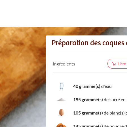
Préparation des coques
Ingredients
Liste
40 gramme(s)
d'eau
195 gramme(s)
de sucre en
105 gramme(s)
de blanc(s) 
145 gramme(s)
de poudre 