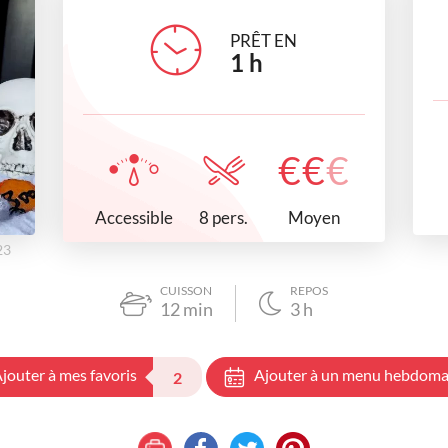
PRÊT EN
1
h
€
€
€
Accessible
Moyen
8 pers.
23
CUISSON
REPOS
12
min
3
h
jouter à mes favoris
Ajouter à un menu hebdoma
2