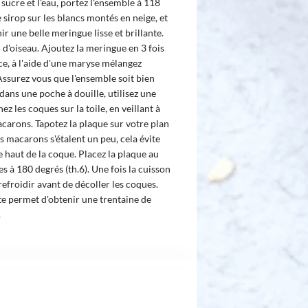
 sucre et l'eau, portez l'ensemble à 118
 sirop sur les blancs montés en neige, et
ir une belle meringue lisse et brillante.
 d'oiseau. Ajoutez la meringue en 3 fois
e, à l'aide d'une maryse mélangez
Assurez vous que l'ensemble soit bien
ans une poche à douille, utilisez une
ez les coques sur la toile, en veillant à
macarons. Tapotez la plaque sur votre plan
es macarons s'étalent un peu, cela évite
e haut de la coque. Placez la plaque au
s à 180 degrés (th.6). Une fois la cuisson
 refroidir avant de décoller les coques.
te permet d'obtenir une trentaine de
.