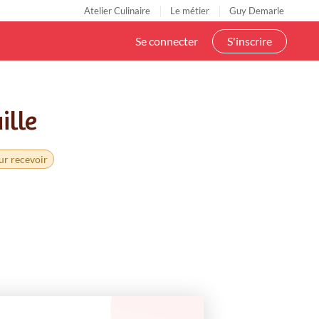
Atelier Culinaire
Le métier
Guy Demarle
Se connecter
S'inscrire
ille
ur recevoir