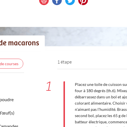
 de macarons
1 étape
 de courses
1
Placez une toile de cuisson su
four à 180 degrés (th.6). Mixe
débarrassez dans un bol et ajo
 poudre
colorant alimentaire. Choisir
n'aimant pas l'humidité. Bras
d’œuf(s)
second bol, placez les 65 g de 
batteur électrique, commencez
d'amandes