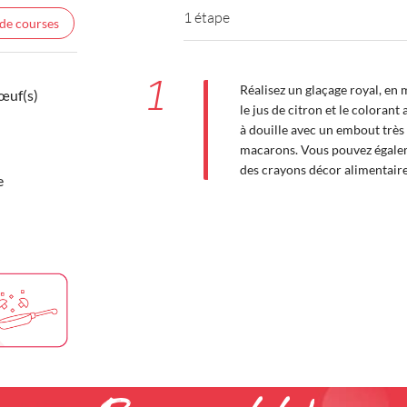
1 étape
 de courses
1
Réalisez un glaçage royal, en 
’œuf(s)
le jus de citron et le coloran
à douille avec un embout très 
macarons. Vous pouvez égalem
des crayons décor alimentaire
e